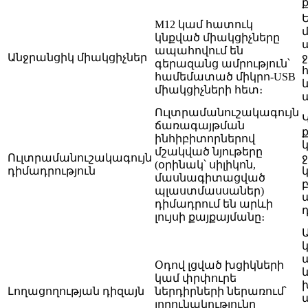
M12 կամ հատուկ
կնքված միակցիչները
ապահովում են
Անջրանցիկ միակցիչներ
գերազանց ամրություն՝
համեմատած միկրո-USB
միակցիչների հետ։
Ուլտրամանուշակագույն
ճառագայթման
ք
ինհիբիտորներով
մշակված նյութերը
Ուլտրամանուշակագույն
(օրինակ՝ սիլիկոն,
դիմադրություն
մասնագիտացված
պլաստմասսաներ)
դիմադրում են արևի
լույսի քայքայմանը։
Օդով լցված խցիկների
կամ փրփուրե
Լողացողության դիզայն
ներդիրների ներառում՝
լողունակությունը