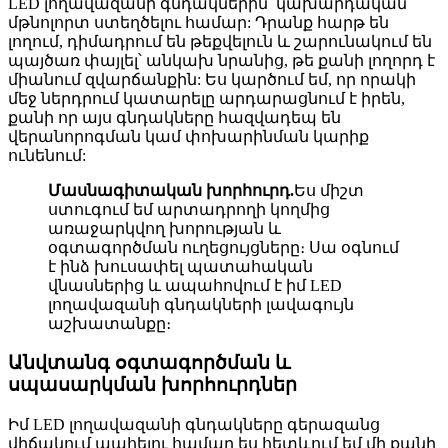
LED լողավազանի գնդակներին՝ կախարդական
մթնոլորտ ստեղծելու համար: Դրանք հարթ են
լողում, դիմադրում են թեքվելուն և շարունակում են
պայծառ փայլել՝ անկախ նրանից, թե քանի լողորդ է
միանում զվարճանքին: Ես կարծում եմ, որ որակի
մեջ ներդրում կատարելը արդարացնում է իրեն,
քանի որ այս գնդակները հազվադեպ են
վերանորոգման կամ փոխարինման կարիք
ունենում:
Մասնագիտական խորհուրդ.
Ես միշտ
ստուգում եմ արտադրողի կողմից
առաջարկվող խորության և
օգտագործման ուղեցույցները։ Սա օգնում
է ինձ խուսափել պատահական
վնասներից և ապահովում է իմ LED
լողավազանի գնդակների լավագույն
աշխատանքը։
Անվտանգ օգտագործման և
սպասարկման խորհուրդներ
Իմ LED լողավազանի գնդակները գերազանց
վիճակում պահելու համար ես հետևում եմ մի քանի