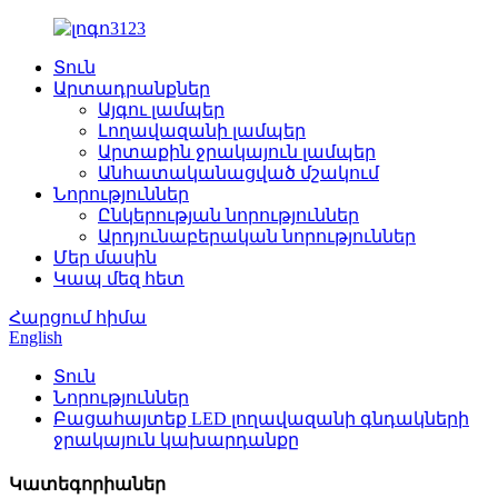
Տուն
Արտադրանքներ
Այգու լամպեր
Լողավազանի լամպեր
Արտաքին ջրակայուն լամպեր
Անհատականացված մշակում
Նորություններ
Ընկերության նորություններ
Արդյունաբերական նորություններ
Մեր մասին
Կապ մեզ հետ
Հարցում հիմա
English
Տուն
Նորություններ
Բացահայտեք LED լողավազանի գնդակների
ջրակայուն կախարդանքը
Կատեգորիաներ