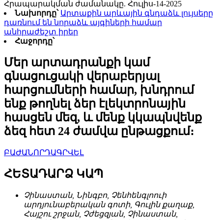
Հրապարակման ժամանակը. Հուլիս-14-2025
Նախորդը՝
Արտաքին արևային գնդաձև լույսերը
դառնում են նորաձև այգիների համար
անհրաժեշտ իրեր
Հաջորդը՝
Մեր արտադրանքի կամ
գնացուցակի վերաբերյալ
հարցումների համար, խնդրում
ենք թողնել ձեր էլեկտրոնային
հասցեն մեզ, և մենք կկապնվենք
ձեզ հետ 24 ժամվա ընթացքում։
ԲԱԺԱՆՈՐԴԱԳՐՎԵԼ
ՀԵՏԱԴԱՐՁ ԿԱՊ
Չինաստան, Նինգբո, Չենհենգլոուի
արդյունաբերական գոտի, Գուլին քաղաք,
Հայշու շրջան, Չժեցզյան, Չինաստան,