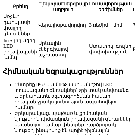
Էլեկտրաէներգիայի
Լուսավորության
Բրենդ
աղբյուր
ռեժիմներ
Առջևի
դարպասի
Վերալիցքավորվող
3 ռեժիմ + մոմ
փայլող
գնդակներ
Intex լողացող
Արևային
LED
Ստատիկ, գույնի
էներգիայով
լողավազանի
փոփոխություն
աշխատող
լամպ
Հիմնական եզրակացություններ
Ընտրեք IP67 կամ IP68 վարկանիշով LED
լողավազանի գնդակներ՝ ջրի տակ անվտանգ
և երկարատև օգտագործման համար
իրական ջրակայունություն ապահովելու
համար։
Երկարակյաց, պայծառ և քիմիական
նյութերին դիմացկուն լողավազանի գնդակներ
ստանալու համար փնտրեք բարձրորակ
նյութեր, ինչպիսիք են պոլիէթիլենային