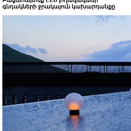
Բացահայտեք LED լողավազանի
գնդակների ջրակայուն կախարդանքը