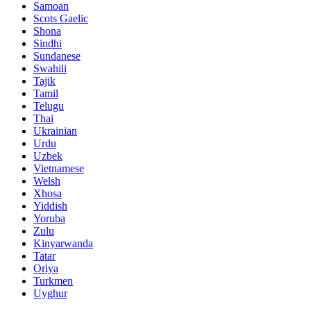
Samoan
Scots Gaelic
Shona
Sindhi
Sundanese
Swahili
Tajik
Tamil
Telugu
Thai
Ukrainian
Urdu
Uzbek
Vietnamese
Welsh
Xhosa
Yiddish
Yoruba
Zulu
Kinyarwanda
Tatar
Oriya
Turkmen
Uyghur