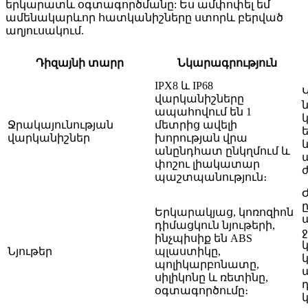
երկարատև օգտագործմանը: Ես ամփոփել եմ
ամենակարևոր հատկանիշները ստորև բերված
աղյուսակում.
Դիզայնի տարր
Նկարագրություն
IPX8 և IP68
վարկանիշները
ապահովում են 1
Ջրակայունության
մետրից ավելի
վարկանիշներ
խորության վրա
անընդհատ ընկղմում և
փոշու լիակատար
պաշտպանություն։
Երկարակյաց, կոռոզիոն
դիմացկուն նյութերի,
ինչպիսիք են ABS
Նյութեր
պլաստիկը,
պոլիկարբոնատը,
սիլիկոնը և ռետինը,
օգտագործումը։