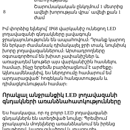
Շարունակական ընկղմում 1 մետրից
8
ավելի խորության վրա՝ ավելի քան 1
ժամ
Իմ փորձից ելնելով՝ IP68 վարկանիշ ունեցող LED
լողավազանի գնդակները լավագույն
ջրակայունությունն են ապահովում։ Դրանք կարող
են երկար ժամանակ դիմակայել ջրի տակ, նույնիսկ
խորը լողավազաններում։ Արտադրողները
օգտագործում են խիստ չափանիշներ և
առաջադեմ նյութեր այս վարկանիշին հասնելու
համար, ինչը երբեմն բարձրացնում է արժեքը։
Այնուամենայնիվ, ես ներդրումը համարում եմ
արդարացված՝ հոգեկան հանգստության և
դիմացկունության համար։
Որակյալ անջրանցիկ LED լողավազանի
գնդակների առանձնահատկությունները
Ես հասկացա, որ ոչ բոլոր LED լողավազանի
գնդակներն են ստեղծված նույնը: Պրեմիում
ջրակայուն մոդելները առանձնանում են իրենց
նյութերով, կառուցվածքով և լրացուցիչ