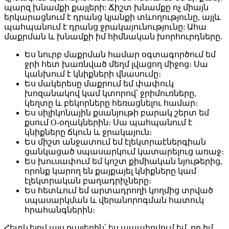
պարզ խնամքի քայլերի: Ճիշտ խնամքը ոչ միայն
երկարացնում է դրանց կյանքի տևողությունը, այլև
պահպանում է դրանց ջրակայունությունը: Ահա
մաքրման և խնամքի իմ հիմնական խորհուրդները.
Ես նուրբ մաքրման համար օգտագործում եմ
ջրի հետ խառնված մեղմ լվացող միջոց։ Սա
կանխում է կնիքների վնասումը։
Ես մակերեսը մաքրում եմ փափուկ
խոզանակով կամ կտորով՝ ջրիմուռները,
կեղտը և բեկորները հեռացնելու համար։
Ես սիլիկոնային քսանյութի բարակ շերտ եմ
քսում O-օղակներին։ Սա պահպանում է
կնիքները ճկուն և ջրակայուն։
Ես միշտ անջատում եմ էլեկտրաէներգիան
ցանկացած սպասարկում կատարելուց առաջ։
Ես խուսափում եմ կոշտ քիմիական նյութերից,
որոնք կարող են քայքայել կնիքները կամ
էլեկտրական բաղադրիչները։
Ես հետևում եմ արտադրողի կողմից տրված
սպասարկման և վերանորոգման հատուկ
հրահանգներին։
Հետևելով այս քայլերին՝ ես ապահովում եմ, որ իմ