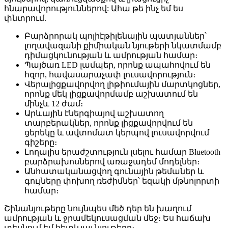
հնարավորություններով: Ահա թե ինչ եմ ես
փնտրում.
Բարձրորակ պոլիէթիլենային պատյաններ՝
լողավազանի քիմիական նյութերի նկատմամբ
դիմացկունության և ամրության համար։
Պայծառ LED լամպեր, որոնք ապահովում են
հզոր, հավասարաչափ լուսավորություն։
Վերալիցքավորվող լիթիումային մարտկոցներ,
որոնք մեկ լիցքավորմամբ աշխատում են
մինչև 12 ժամ։
Արևային էներգիայով աշխատող
տարբերակներ, որոնք լիցքավորվում են
ցերեկը և ավտոմատ կերպով լուսավորվում
գիշերը։
Լողալիս երաժշտություն լսելու համար Bluetooth
բարձրախոսներով առաջադեմ մոդելներ։
Անհատականացվող գունային թեմաներ և
գույները փոխող ռեժիմներ՝ եզակի մթնոլորտի
համար։
Շինանյութերը նույնպես մեծ դեր են խաղում
ամրության և ջրամեկուսացման մեջ։ Ես հաճախ
տեսնում եմ հետևյալ նյութերը։