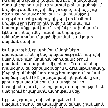
Իմ փորձից ելնելով՝ լավագույն LED լողավազանի
գնդակները հուսալի աշխատանք են ապահովում
նույնիսկ ժամերով ջրի մեջ լողալուց և փայլելուց
հետո։ Ես օգտագործել եմ IP68 վարկանիշով
մոդելներ, որոնք ամբողջ գիշեր վառ են մնում,
նույնիսկ ջրի խորքը ընկղմվելիս։ Ջրակայուն
կառուցվածքը կանխում է ջրի ներթափանցումը
էլեկտրոնիկայի մեջ, ուստի ես երբեք չեմ
անհանգստանում կարճ միացման կամ լույսի
մարման մասին։
Ես նկատել եմ, որ պրեմիում մոդելները
պահպանում են իրենց պայծառությունն ու գույնի
կայունությունը, նույնիսկ քլորացված ջրում
բազմակի օգտագործումից հետո: Պատյանները
դիմացկուն են քերծվածքներին և գունաթափմանը,
ինչը գնդակներին նոր տեսք է հաղորդում: Ես նաև
փորձարկել եմ LED լողավազանի գնդակները աղի
ջրով լողավազաններում և պարզել եմ, որ
կոռոզիակայուն նյութերը զգալի տարբերություն են
ստեղծում երկարատև ամրության մեջ:
Երբ ես լողավազանի երեկույթներ եմ
կազմակերպում, ես ապավինում եմ այս ջրակայուն