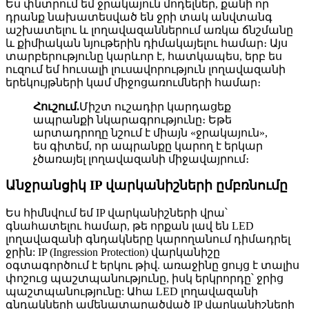
Ես փնտրում եմ ջրակայուն մոդելներ, քանի որ
դրանք նախատեսված են ջրի տակ անվտանգ
աշխատելու և լողավազաններում առկա ճնշմանը
և քիմիական նյութերին դիմակայելու համար։ Այս
տարբերությունը կարևոր է, հատկապես, երբ ես
ուզում եմ հուսալի լուսավորություն լողավազանի
երեկույթների կամ միջոցառումների համար։
Հուշում.
Միշտ ուշադիր կարդացեք
ապրանքի նկարագրությունը։ Եթե
արտադրողը նշում է միայն «ջրակայուն»,
ես գիտեմ, որ ապրանքը կարող է երկար
չծառայել լողավազանի միջավայրում։
Անջրանցիկ IP վարկանիշների ըմբռնումը
Ես հիմնվում եմ IP վարկանիշների վրա՝
գնահատելու համար, թե որքան լավ են LED
լողավազանի գնդակները կարողանում դիմադրել
ջրին: IP (Ingression Protection) վարկանիշը
օգտագործում է երկու թիվ. առաջինը ցույց է տալիս
փոշուց պաշտպանությունը, իսկ երկրորդը՝ ջրից
պաշտպանությունը: Ահա LED լողավազանի
գնդակների ամենատարածված IP վարկանիշների