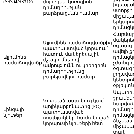
(SS304/SS316)
մոլիբդեն՝ կոռոզիոն
իդեալա
դիմադրության
ստորջրյ
բարձրացման համար
միջավա
երկար
դիմացկո
Հարմար
մակերե
Ալյումինե համաձուլվածքից
օգտագո
պատրաստված կորպուս՝
ավելի ք
հատուկ մակերեսային
Ալյումինե
դիմացկո
մշակումներով՝
համաձուլվածք
չժանգո
ամրությունն ու կոռոզիոն
օգտագո
դիմադրությունը
լողավա
բարելավելու համար
կենտրոն
օբյեկտն
Ապահով
ջրամեկո
Կոփված ապակուց կամ
հարված
պոլիկարբոնատից (PC)
Լինզայի
դիմադրո
պատրաստված
նյութեր
դիմացկո
ոսպնյակներ՝ համակցված
ճնշման
կորպուսի նյութերի հետ
միջավա
տակ