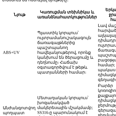
Երկա
Կառուցման տեխնիկա և
Նյութ
ջր
առանձնահատկություններ
հա
Լավ մա
հարվածն
Պլաստիկ կորպուս՝
ալկալայ
ուլտրամանուշակագույն
դիմադրո
ճառագայթներից
ուլտրա
պաշտպանող
ճառագա
ABS+UV
հավելանյութերով, որոնք
պաշտպա
կանխում են ծերացումը և
բացօթյ
դեղնումը։ Հաճախ
համար; 
օգտագործվում է թեթև
պակաս 
պատյանների համար։
դիմացկ
գեղագիտ
Բարձր
կոռոզիո
քայքայո
Մետաղական կորպուս՝
դիմացկո
խոզանակված
ջերմու
մակերեսային մշակմամբ;
Անժանգոտվող
գերազա
SS316-ը պարունակում է
պողպատ
ջերմահ