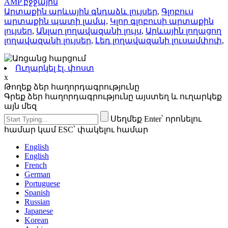
AMP բջջային
Արտաքին արևային գնդաձև լույսեր
,
Գլոբուս
արտաքին պատի լամպ
,
Կլոր գլոբուսի արտաքին
լույսեր
,
Անլար լողավազանի լույս
,
Արևային լողացող
լողավազանի լույսեր
,
Լեդ լողավազանի լուսամփոփ
,
Ուղարկել էլ. փոստ
x
Թողեք ձեր հաղորդագրությունը
Գրեք ձեր հաղորդագրությունը այստեղ և ուղարկեք
այն մեզ
Սեղմեք Enter՝ որոնելու
համար կամ ESC՝ փակելու համար
English
English
French
German
Portuguese
Spanish
Russian
Japanese
Korean